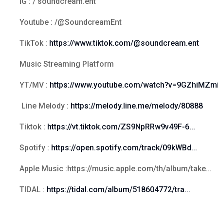
IG : / soundcream.ent
Youtube : /@SoundcreamEnt
TikTok :
https://www.tiktok.com/@soundcream.ent
Music Streaming Platform
YT/MV :
https://www.youtube.com/watch?v=9GZhiMZm
Line Melody :
https://melody.line.me/melody/80888
Tiktok :
https://vt.tiktok.com/ZS9NpRRw9v49F-6...
Spotify :
https://open.spotify.com/track/09kWBd...
Apple Music :https://music.apple.com/th/album/take…
TIDAL :
https://tidal.com/album/518604772/tra...