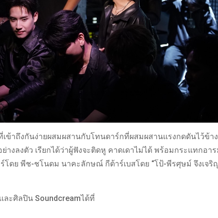
ปที่เข้าถึงกันง่ายผสมผสานกับโทนดาร์กที่ผสมผสานแรงกดดันไว้ข้า
งลงตัว เรียกได้ว่าผู้ฟังจะติดหู คาดเดาไม่ได้ พร้อมกระแทกอ
้าร์โดย พีช-ชโนดม นาคะลักษณ์ กีต้าร์เบสโดย “โป้-พีรศุษม์ จึงเจ
ละศิลปิน Soundcreamได้ที่