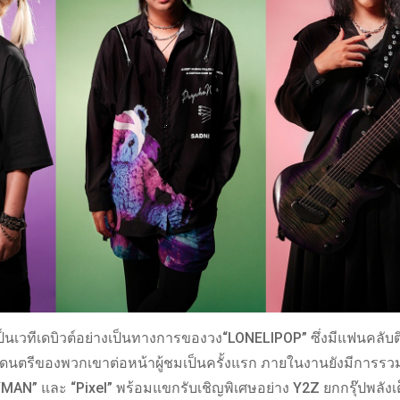
่อเป็นเวทีเดบิวต์อย่างเป็นทางการของวง“LONELIPOP” ซึ่งมีแฟนคลับ
ดนตรีของพวกเขาต่อหน้าผู้ชมเป็นครั้งแรก ภายในงานยังมีการรว
YMAN” และ “Pixel” พร้อมแขกรับเชิญพิเศษอย่าง Y2Z ยกกรุ๊ปพลังเต็