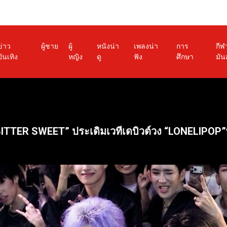
ข่าว
ผู้ชาย
ผู้
หนังน่า
เพลงน่า
การ
กีฬ
บันเทิง
หญิง
ดู
ฟัง
ศึกษา
มัน
BITTER SWEET” ประเดิมเวทีเดบิวต์วง “LONELIPOP