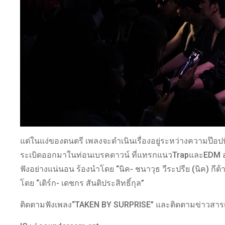
แต่ในแง่ของดนตรี เพลงจะดำเนินเรื่องอยู่ระหว่างความป๊อ
ระเบิดออกมาในท่อนเบรคดาวน์ ที่แทรกแนวTrapและEDM อย่า
ฟังอย่างแน่นอน ร้องนำโดย “นิค- ชนาวุธ วีระปรีย (นิค) กีต
โดย “เติร์ก- เดชกร สันติประสิทธิ์กุล”
ติดตามฟังเพลง“TAKEN BY SURPRISE” และติดตามข่าวสารเเ