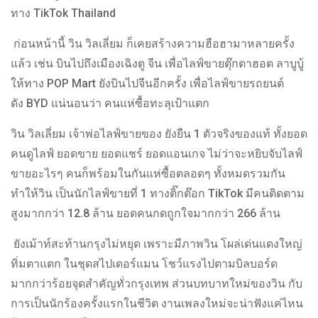
ทาง TikTok Thailand
ก่อนหน้านี้ วิน วิลเลี่ยม ก็เคยสร้างความฮือฮามาหลายครั้ง
แล้ว เช่น บินไปถึงเมืองเฉิงตู จีน เพื่อไลฟ์ขายตุ๊กตาฮอต ลาบูบู้
ให้ทาง POP Mart ยังบินไปจีนอีกครั้ง เพื่อไลฟ์ขายรถยนต์
ดัง BYD แน่นอนว่า คนแห่ซื้อทะลุเป้าแตก
วิน วิลเลี่ยม เจ้าพ่อไลฟ์ขายของ ยังยืน 1 ตัวจริงของแท้ ทั้งยอด
คนดูไลฟ์ ยอดขาย ยอดแชร์ ยอดแอนเกจ ไม่ว่าจะหยิบจับไลฟ์
ขายอะไรๆ คนก็พร้อมในกันแห่ซื้อตลอดๆ ทั้งหมดรวมกัน
ทำให้วิน เป็นนักไลฟ์ขายที่ 1 ทางติ๊กต๊อก TikTok มีคนติดตาม
สูงมากกว่า 12.8 ล้าน ยอดคนกดถูกใจมากกว่า 266 ล้าน
ยังเม้าท์สะท้านกรุงไม่หยุด เพราะมีภาพวิน โผล่เด่นแดงใหญ่
ทิ่มตาแตก ในชุดสไปเดอร์แมน โชว์แรงไปตามบิลบอร์ด
มากกว่าร้อยจุดสำคัญทั่วกรุงเทพ ส่วนบทบาทใหม่ของวิน กับ
การเป็นนักร้องครั้งแรกในชีวิต งานเพลงใหม่จะน่าฟังแค่ไหน