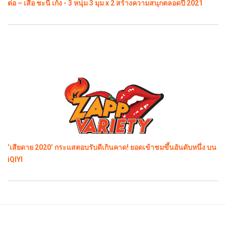
ต่อ – เสือ ชะนี เก้ง - 3 หนุ่ม 3 มุม x 2 สร้างความสนุกตลอดปี 2021
‘เสียดาย 2020’ กระแสตอบรับดีเกินคาด! ยอดเข้าชมขึ้นอันดับหนึ่ง บน
iQIYI