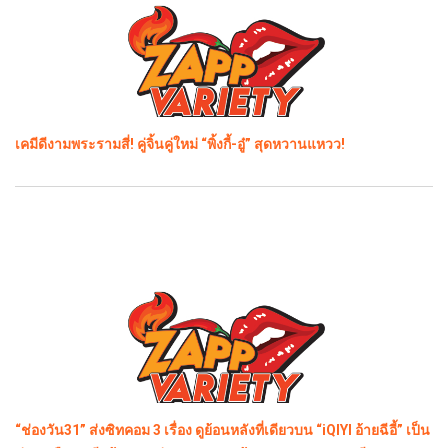
เคมีดีงามพระรามสี่! คู่จิ้นคู่ใหม่ “พิ้งกี้-อู๋” สุดหวานแหวว!
“ช่องวัน31” ส่งซิทคอม 3 เรื่อง ดูย้อนหลังที่เดียวบน “iQIYI อ้ายฉีอี้” เป็น