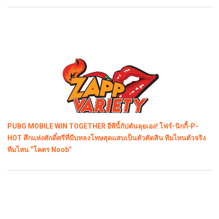
PUBG MOBILE WIN TOGETHER อีพีนี้กัปตันลุยเอง! โฟร์-นิกกี้-P-
HOT ศึกแห่งศักดิ์ศรีที่มีบทลงโทษสุดแสบเป็นตัวตัดสิน ทีมไหนตัวจริง
ทีมไหน “โคตร Noob”