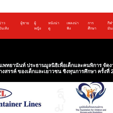
ข่าว
ผู้ชาย
ผู้
หนังน่า
เพลงน่า
การ
กีฬ
บันเทิง
หญิง
ดู
ฟัง
ศึกษา
มัน
 แพทยานันท์ ประธานมูลนิธิเพื่อเด็กและคนพิการ จ
สรรค์ ของเด็กและเยาวชน ชิงทุนการศึกษา ครั้งที่ 