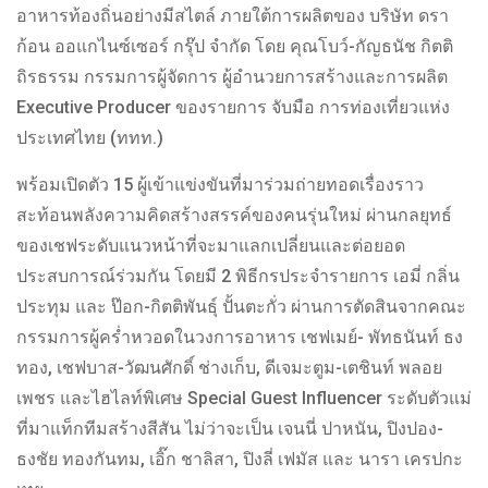
อาหารท้องถิ่นอย่างมีสไตล์ ภายใต้การผลิตของ บริษัท ดรา
ก้อน ออแกไนซ์เซอร์ กรุ๊ป จำกัด โดย คุณโบว์-กัญธนัช กิตติ
ถิรธรรม กรรมการผู้จัดการ ผู้อำนวยการสร้างและการผลิต
Executive Producer ของรายการ จับมือ การท่องเที่ยวแห่ง
ประเทศไทย (ททท.)
พร้อมเปิดตัว 15 ผู้เข้าแข่งขันที่มาร่วมถ่ายทอดเรื่องราว
สะท้อนพลังความคิดสร้างสรรค์ของคนรุ่นใหม่ ผ่านกลยุทธ์
ของเชฟระดับแนวหน้าที่จะมาแลกเปลี่ยนและต่อยอด
ประสบการณ์ร่วมกัน โดยมี 2 พิธีกรประจำรายการ เอมี่ กลิ่น
ประทุม และ ป๊อก-กิตติพันธุ์ ปั้นตะกั่ว ผ่านการตัดสินจากคณะ
กรรมการผู้คร่ำหวอดในวงการอาหาร เชฟเมย์- พัทธนันท์ ธง
ทอง, เชฟบาส-วัฒนศักดิ์ ช่างเก็บ, ดีเจมะตูม-เตชินท์ พลอย
เพชร และไฮไลท์พิเศษ Special Guest Influencer ระดับตัวแม่
ที่มาแท็กทีมสร้างสีสัน ไม่ว่าจะเป็น เจนนี่ ปาหนัน, ปิงปอง-
ธงชัย ทองกันทม, เอิ๊ก ชาลิสา, ปิงลี่ เฟมัส และ นารา เครปกะ