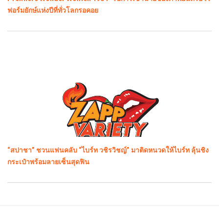
ฟอร์มยักษ์แห่งปีที่ทั่วโลกรอคอย
“สปาชา” ชวนแฟนคลับ “ไบร์ท วชิรวิชญ์” มาติดหนวดให้ไบร์ท ลุ้นชิง
กระเป๋าพร้อมลายเซ็นสุดฟิน