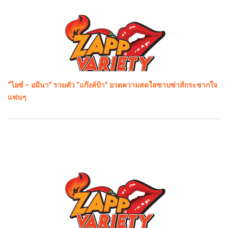
“ไอซ์ – อมีนา” รวมตัว “แก๊งค์ป้า” อวดความสดใสซาบซ่าส์กระชากใจ
แฟนๆ