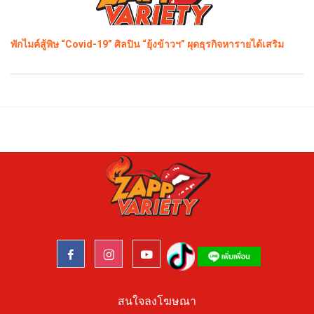
พักไมค์สู้พิษ “Covid-19” ศิลปิน “ยุ้งข้าวฯ” ผุดธุรกิจหารายได้เสริม
สนใจลงโฆษณา