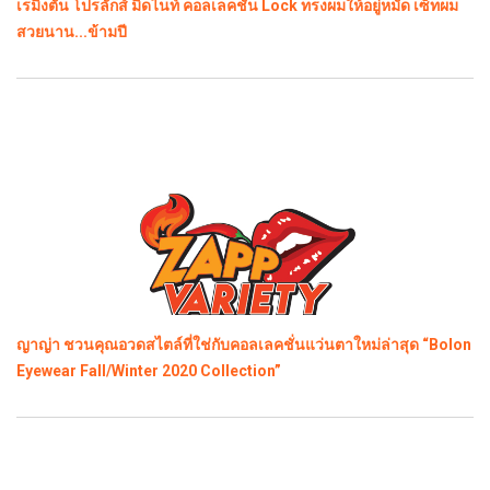
เรมิงตัน โปรลักส์ มิดไนท์ คอลเลคชั่น Lock ทรงผมให้อยู่หมัด เซ็ทผม
สวยนาน...ข้ามปี
ญาญ่า ชวนคุณอวดสไตล์ที่ใช่กับคอลเลคชั่นแว่นตาใหม่ล่าสุด “Bolon
Eyewear Fall/Winter 2020 Collection”