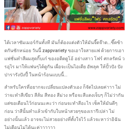
ได้เวลาซัมเมอร์กันทั้งที มันก็ต้องแต่งตัวให้มันจี๊ดจ๊าด...ซี๊ดซ้า
ดกันซักหน่อย วันนี้ zappvariety ขอเอาใจสายแฟ ด้วยการเอา
แฟชั่นทำสีผมสุดกิ๊บเก๋ ของอดีตดูโอ้ อย่างสาว โฟร์ ศกลรัตน์ ว
รอุไร มาให้แฟนๆได้ดูกัน เผื่อจะเป็นไอเดีย อัพลุค ให้ปั้วปัง ปัง
ปารารังปังปี้ ในหน้าร้อนแบบนี้...
สำหรับใครที่อยากจะเปลี่ยนแปลงตัวเอง ก็จัดไปเลยค่าาา ไม่
ว่าจะทำสีเขียว สีส้ม สีทอง สีม่วง หรือจะสีแดงเจ็บๆ ก็ไม่ว่ากัน
แต่ขอเตือนไว้ก่อนนะคะว่า ก่อนจะทำสีอะไร เช็คให้มันดีๆ
ก่อน ว่าสีนั้นทำแล้วเข้ากับใบหน้าสวยๆของเรารึเปล่า ไม่
อย่างนั้นแล้ว อาจจะไม่สวยอย่างที่ตั้งใจไว้ แล้วจะหาว่าอิฉัน
ไม่เตือนไม่ได้นะค่าาาาาา