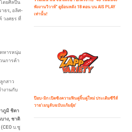
 โดยศิลปิน
พังงานวิวาห์” ดูย้อนหลัง 18 ตอน บน AIS PLAY
ราธร, อลิศ-
เท่านั้น!
์ วงศธร ที่
บทหารหนุ่ม
วนการค้า
งลูกสาว
มทำงานกับ
ป๊อบ-มิก เปิดซิงความฟินคู่จิ้นคู่ใหม่ ประเดิมซีรีส์
วาย’เมนูลับฉบับแก้มยุ้ย’
าภูมิ ชิตา
ณบาง, ชาติ
(CEO บ.ซู