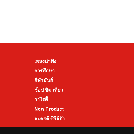
เพลงน่าฟัง
การศึกษา
กีฬามันส์
ช้อป ชิม เที่ยว
วาไรตี้
New Product
ละครดี ซีรีส์ดัง