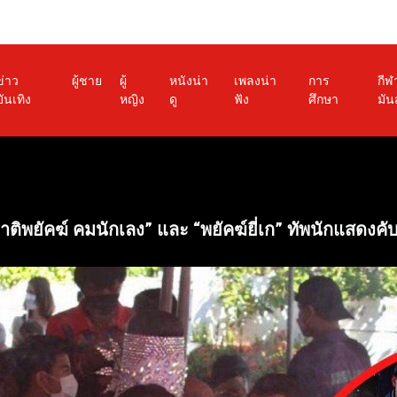
ข่าว
ผู้ชาย
ผู้
หนังน่า
เพลงน่า
การ
กีฬ
บันเทิง
หญิง
ดู
ฟัง
ศึกษา
มัน
าติพยัคฆ์ คมนักเลง” และ “พยัคฆ์ยี่เก” ทัพนักแสดงคั