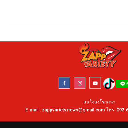
สนใจลงโฆษณา
E-mail :
zappvariety.news@gmail.com
โทร.
092-