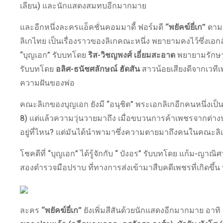
เลียน) และนักแสดงสมทบอีกมากมาย
และอีกหนึ่งละครแอ็คชั่นคอมมาดี้ ฟอร์มดี
“พยัคฆ์ยี่เก”
ตาม
ลิเกไทย เป็นเรื่องราวของลิเกคณะหนึ่ง พยายามคงไว้ซึ่งเอก
“บุญเอก” รับบทโดย
ริส-วิชญพงศ์ เอี่ยมสะอาด
พยายามรักษาส
รับบทโดย
อลิศ-ธนัชศลักษณ์ ฮัดสัน
สาวน้อยเสียงดีจากเวทีเพล
ความฝันของพ่อ
คณะลิเกของบุญเอก ยังมี “อนุชิต” พระเอกลิเกอีกคนหนึ่งเป็
8) แต่แล้วความวุ่นวายมาถึง เมื่อขบวนการค้าเพชรจากต่าง
อยู่ที่ไหน? แต่มันได้นำพามาซึ่งความตายมาถึงคนในคณะลิ
โชคดีที่ “บุญเอก” ได้รู้จักกับ “ บังอร” รับบทโดย แก้ม-ญ
สองตำรวจมือปราบ ที่ทางการส่งเข้ามาสืบคดีเพชรที่เกิดขึ้น ทั้งห
ละคร
“พยัคฆ์ยี่เก”
ยังเพิ่มสีสันด้วยนักแสดงอีกมากมาย อาทิ