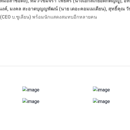
มอลำชื่อดัง), หมิว-เขมจิรา โพธิ์ศรี (นางเอกลิเกยอดกตัญญู), อิท
นงค์, มงคล สะอาดบุญญพัฒน์ (นาย เดอะคอมเมเดียน), สุทธิ์คุณ วั
(CEO บ.ซูเลียน) พร้อมนักแสดงสมทบอีกหลายคน