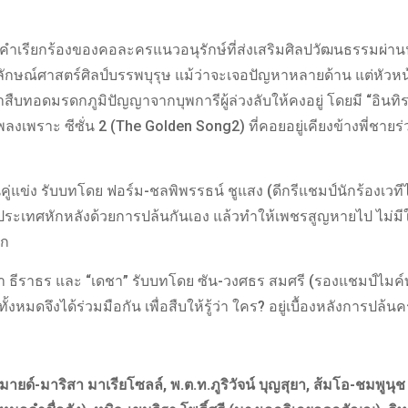
คำเรียกร้องของคอละครแนวอนุรักษ์ที่ส่งเสริมศิลปวัฒนธรรมผ่า
ลักษณ์ศาสตร์ศิลป์บรรพบุรุษ แม้ว่าจะเจอปัญหาหลายด้าน แต่หัวหน้
ืบทอดมรดกภูมิปัญญาจากบุพการีผู้ล่วงลับให้คงอยู่ โดยมี “อินทิ
งเพราะ ซีซั่น 2 (The Golden Song2) ที่คอยอยู่เคียงข้างพี่ชายร่วม
นคู่แข่ง รับบทโดย ฟอร์ม-ชลพิพรรธน์ ชูแสง (ดีกรีแชมป์นักร้องเว
ประเทศหักหลังด้วยการปล้นกันเอง แล้วทำให้เพชรสูญหายไป ไม่มีใค
เก
าณิศา ธีราธร และ “เดชา” รับบทโดย ซัน-วงศธร สมศรี (รองแชมป์ไมค
มดจึงได้ร่วมมือกัน เพื่อสืบให้รู้ว่า ใคร? อยู่เบื้องหลังการปล้นครั้
มายด์-มาริสา มาเรียโซลล์, พ.ต.ท.ภูริวัจน์ บุญสุยา, ส้มโอ-ชมพูนุช พึ