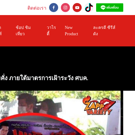
ติดต่อเรา
า
ช้อป ชิม
วาไร
New
ละครดี ซีรีส์
ส์
เที่ยว
ตี้
Product
ดัง
บคั่ง ภายใต้มาตรการเฝ้าระวัง ศบค.