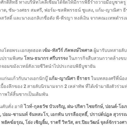
กดิ์สิทธิ์ ทางบริษัทโคลีเซี่ยมได้จัดให้มีการพิธีรำถวายมือบูชาครู
ะอาด, ซัน-วงศธร สมศรี, ฟอร์ม-ชลพิพรรธน์ ชูแสง, แก้ม-ญาณิศา ธี
ูลสวัสดิ์ และนางเอกลิเกชื่อดัง พี-พีรญา หงส์เงิน จากคณะเทพดำรงค
งโดยพระเอกสุดฮอต
เข้ม-หัสวีร์ ภัคพงษ์ไพศาล
ผู้มารับบทสายลั
าบปรามพิเศษ
โหน-ธนากร ศรีบรรจง
ในภารกิจสืบสวนกวาดล้างขบ
อมขมังเวทย์สังเวยชีวิตนำไปประกอบพิธีบูชายัน
แก่นแก้วกับนางเอกนักบู๊
แก้ม-ญาณิศา ธีราธร
ในบทสองศรีพี่น้อ
้องลึกของ 2 สายลับนิรนามจาก 2 เหล่าทัพ ที่ได้เข้ามาฝังตัวร่ว
าพให้สิ้นซากเป็นเดิมพัน
คับคั่ง อาทิ
ไวท์-กุลธวัช บัวเจริญ, ฝน-ปริตา ไชยรักษ์, ปอนด์-โอภ
ท์, ปอม-ชานนท์ จันทสะโร, เอกพัน บรรลือฤทธิ์, ปราปต์ปฎล สุวรร
ยัคฆ์อรุณ, โย่ง เชิญยิ้ม, ราตรี วิทวัส, ดร.ปิยะวัฒน์ จุลล์จักรวงศา