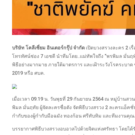
บริษัท โคลีเซี่ยม อินเตอร์กรุ๊ป จำกัด
เปิดบวงสรวงละคร 2 เรื่
โทรทัศน์ช่อง 7 เอชดี นำทีมโดย..แม่ทัพใจถึง “พรพิมล มั่นฤ
พิธีอย่างมากมาย ภายใต้มาตรการ และเฝ้าระวังโรคระบาด
2019 หรือ ศบค.
เมื่อเวลา 09.19 น. วันพุธที่ 29 กันยายน 2564 ณ หมู่บ้านส
พิมล มั่นฤทัย ผู้จัดละครชื่อดัง จัดพิธีบวงสรวง 2 ละครแอ
กำกับของผู้กำกับมือฉมัง ทองก้อน ศรีทับทิม และทีมงานคุ
บรรยากาศพิธีบวงสรวงอบอวลไปด้วยจิตแห่งศรัทธา โดยได้