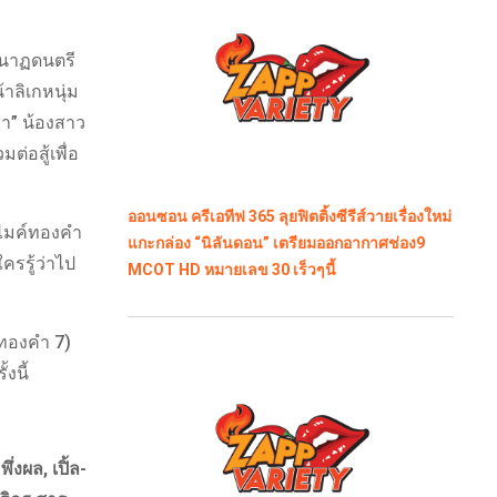
นนาฏดนตรี
าลิเกหนุ่ม
รา” น้องสาว
ต่อสู้เพื่อ
ออนซอน ครีเอทีฟ 365 ลุยฟิตติ้งซีรีส์วายเรื่องใหม่
ทีไมค์ทองคำ
แกะกล่อง “นิลันดอน” เตรียมออกอากาศช่อง9
รรู้ว่าไป
MCOT HD หมายเลข 30 เร็วๆนี้
์ทองคำ 7)
งนี้
่งผล, เปิ้ล-