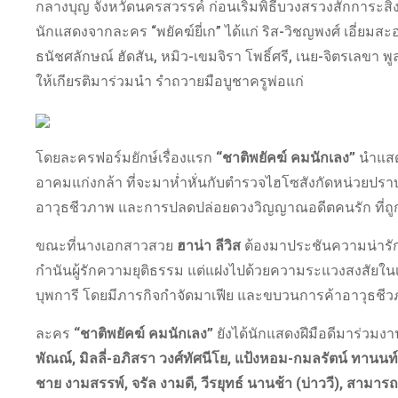
กลางบุญ จังหวัดนครสวรรค์ ก่อนเริ่มพิธีบวงสรวงสักการะสิ่งศั
นักแสดงจากละคร “พยัคฆ์ยี่เก” ได้แก่ ริส-วิชญพงศ์ เอี่ยมส
ธนัชศลักษณ์ ฮัดสัน, หมิว-เขมจิรา โพธิ์ศรี, เนย-จิตรเลขา พ
ให้เกียรติมาร่วมนำ รำถวายมือบูชาครูพ่อแก่
โดยละครฟอร์มยักษ์เรื่องแรก
“ชาติพยัคฆ์ คมนักเลง”
นำแสด
อาคมแก่งกล้า ที่จะมาห่ำหั่นกับตำรวจไฮโซสังกัดหน่วยปร
อาวุธชีวภาพ และการปลดปล่อยดวงวิญญาณอดีตคนรัก ที่ถูกจ
ขณะที่นางเอกสาวสวย
ฮาน่า ลีวิส
ต้องมาประชันความน่ารัก
กำนันผู้รักความยุติธรรม แต่แฝงไปด้วยความระแวงสงสัยในเบื
บุพการี โดยมีภารกิจกำจัดมาเฟีย และขบวนการค้าอาวุธชีวภ
ละคร
“ชาติพยัคฆ์ คมนักเลง”
ยังได้นักแสดงฝีมือดีมาร่วมงาน
พัณณ์, มิลลี่-อภิสรา วงศ์ทัศนีโย, แป้งหอม-กมลรัตน์ ทานน
ชาย งามสรรพ์, จรัล งามดี, วีรยุทธ์ นานช้า (บ่าววี), สามารถ พ