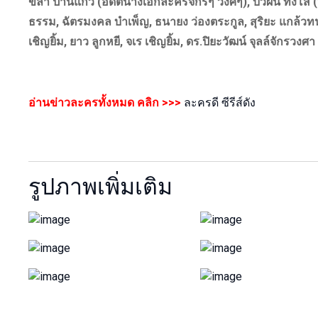
ขลา ปานแก้ว (อดีตนางเอกละครจักรๆ วงศ์ๆ), บัวผัน ทังโส (ห
ธรรม, ฉัตรมงคล บำเพ็ญ, ธนายง ว่องตระกูล, สุริยะ แกล้วท
เชิญยิ้ม, ยาว ลูกหยี, จเร เชิญยิ้ม, ดร.ปิยะวัฒน์ จุลล์จักรวงศา
อ่านข่าวละครทั้งหมด คลิก >>>
ละครดี ซีรีส์ดัง
รูปภาพเพิ่มเติม