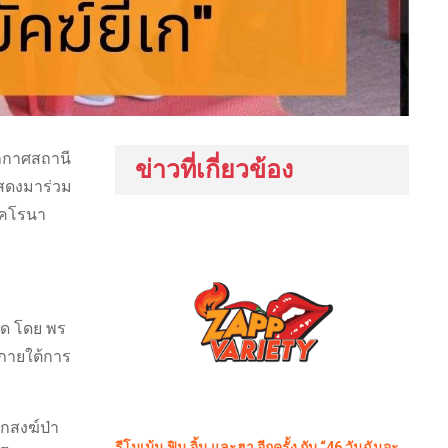
กาศสถานี
ข่าวที่เกี่ยวข้อง
แสดงมาร่วม
โคโรนา
กัด โดย พร
 ภายใต้การ
กสงฆ์ป่า
รีโมเม้น ฟิน จิ้น และฮา อีกครั้ง กับ “46 วันฉันจะ