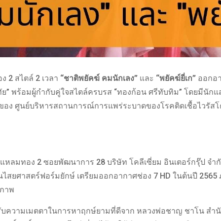
อง 2 สไตล์ 2 เวลา
“ชาติพยัคฆ์ คมนักเลง”
และ
“พยัคฆ์ยี่เก”
ออกอา
ทัย” พร้อมผู้กำกับคู่ใจสไตล์ครบรส “ทองก้อน ศรีทับทิม” โดยมีนัก
 ของ ศูนย์บริหารสถานการณ์การแพร่ระบาดของโรคติดเชื้อไวรัส
วนแหลมทอง 2 ซอยพัฒนาการ 28 บริษัท โคลีเซี่ยม อินเตอร์กรุ๊ป จำ
็คชั่นไสยศาสตร์ฟอร์มยักษ์ เตรียมออกอากาศช่อง 7 HD ในต้นปี 2565
ณภาพ
รับความเมตตาในการหาฤกษ์ยามที่ดีจาก หลวงพ่อชาญ ชาโน สำนั