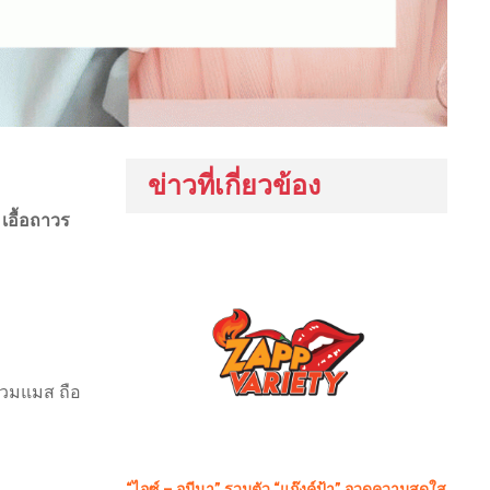
ข่าวที่เกี่ยวข้อง
 เอื้อถาวร
สวมแมส ถือ
“ไอซ์ – อมีนา” รวมตัว “แก๊งค์ป้า” อวดความสดใส