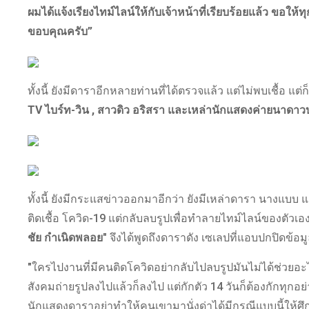
ผมได้แจ้งเรียงไทม์ไลน์ให้กับเจ้าหน้าที่เรียบร้อยแล้ว ขอ
ขอบคุณครับ”
ทั้งนี้ ยังมีดาราอีกหลายท่านที่ได้ตรวจแล้ว แต่ไม่พบเชื้อ แต่
TV ไบร์ท-วิน , สาวดิว อริสรา และเหล่านักแสดงค่ายนาดาวบา
ทั้งนี้ ยังมีกระแสข่าวออกมาอีกว่า ยังมีเหล่าดารา นางแบบ และเซเ
ติดเชื้อ โควิด-19 แต่กลับลบรูปเพื่อทำลายไทม์ไลน์ของตัว
ชัย กำเนิดพลอย"
จึงได้พูดถึงดาราดัง เซเลปที่แอบปกปิดข้อมูลน
"ใครไปงานที่มีคนติดโควิดอย่ากลับไปลบรูปมันไม่ได้ช่วยอะไ
สังคมถ่ายรูปลงไปแล้วก็ลงไป แต่กักตัว 14 วันก็ต้องกักทุ
นักแสดงดาราอย่าทำให้คนเขามานั่งด่าได้มีกรณีแบบนี้ให้ศ