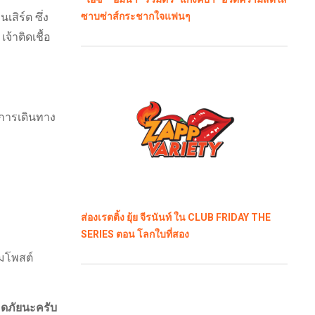
เสิร์ต ซึ่ง
ซาบซ่าส์กระชากใจแฟนๆ
จ้าติดเชื้อ
งการเดินทาง
ส่องเรตติ้ง ยุ้ย จีรนันท์ ใน CLUB FRIDAY THE
SERIES ตอน โลกใบที่สอง
อมโพสต์
อดภัยนะครับ