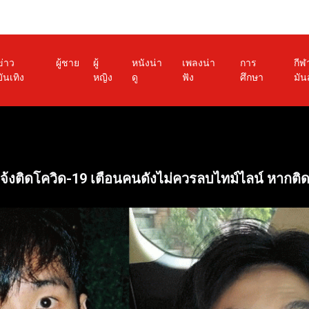
ข่าว
ผู้ชาย
ผู้
หนังน่า
เพลงน่า
การ
กีฬ
บันเทิง
หญิง
ดู
ฟัง
ศึกษา
มัน
 แจ้งติดโควิด-19 เตือนคนดังไม่ควรลบไทม์ไลน์ หากติ