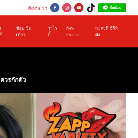
ติดต่อเรา
า
ช้อป ชิม
วาไร
New
ละครดี ซีรีส์
ส์
เที่ยว
ตี้
Product
ดัง
ดควรกักตัว