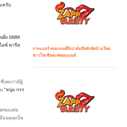
นะครับ
ิ้นฝั่ง GMM
 ไอซ์ พารีส
กาละแมร์ คอมเมนต์ถึงปาล์มมี่หลังจัดบ้านใหม่
ชาวโซเชียลแห่คอมเมนต์
ึ่งพบว่ามีผู้
าน
"หนุ่ม กรร
ผิดชอบต่อ
มือนคุณเป็น