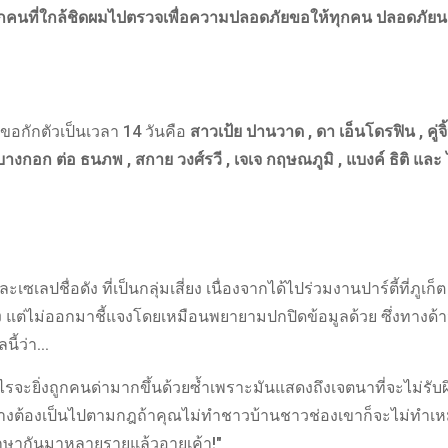
ให้ทุกคนที่ใกล้ชิดผมไปตรวจเพื่อความปลอดภัยขอให้ทุกคน ปลอดภัย
ก็ขอกักตัวเป็นเวลา 14 วันคือ
สาวเป้ย ปานวาด , ดา เอ็นโดรฟิน , คู่จ
งกอก ต่อ ธนภพ , สกาย วงศ์รวี , เจเจ กฤษณภูมิ , แบงค์ ธิติ และ
ลปชื่อดัง ที่เป็นกลุ่มเสี่ยง เนื่องจากได้ไปร่วมงานปาร์ตี้ที่ภูเก็ต ซ
เอง แต่ไม่ออกมาชี้แจงโดยเหมือนพยายามปกปิดข้อมูลด้วย ซึ่งทางด้
ี้ว่า...
รจะยิ่งถูกคนด่ามากขึ้นด้วยซ้ำเพราะมันแสดงถึงเจตนาที่จะไม่รับ
กอย่างต้องเป็นไปตามกฎถ้าคุณไม่ทำชาวบ้านชาวช่องเขาก็จะไม่ทำเห
ึกษากันมาหลายรายแล้วอายเค้า!"