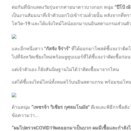
ต่อกันที่นักแสดงวัยรุ่นจากค่ายนาดาวบางกอก หนุ่ม
"ปีโป้ 
เป็นงานสัมมนาที่เจ้าตัวบอกไปเข้าร่วมด้วยนั้น หลังจากที่ทราบ
โควิด-19 และได้แจ้งไทม์ไลน์ออกมาบนอินสตาแกรมส่วนตั
และอีกหนึ่งสาว
"กัสจัง จีร่าร์"
ที่ได้ออกมาโพสต์ชี้แจงว่าติ
ไปที่จังหวัดเชียงใหม่พร้อมยูทูบเบอร์ที่ได้ชี้แจงว่าติดเชื้อก่อ
แต่เจ้าตัวเอง ก็ยังสันนิษฐานไม่ได้ว่าติดเชื้อมาจากไหน
แต่ได้ชี้แจงไทม์ไลน์ทั้งหมดไว้บนอินสตาแกรม พร้อมขอโทษท
ด้านหนุ่ม
“เพชรจ้า วิเชียร กุศลมโนมัย”
ดีเจและพิธีกรชื่อดั
ข้อความว่า....
“ผมไปตรวจCOVID19ผลออกมาเป็นบวก ผมมีเชื้อและกำลังไปร